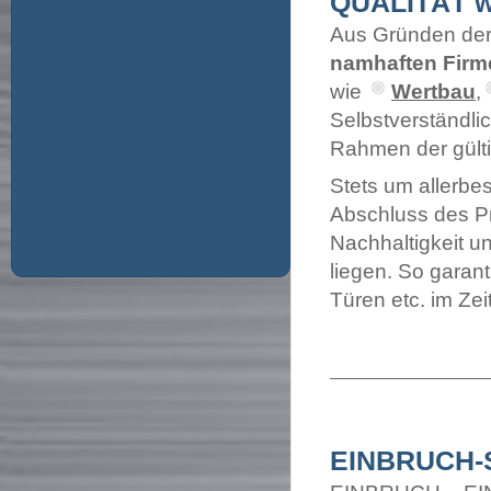
QUALITÄT wi
Aus Gründen de
namhaften Firm
wie
Wertbau
,
Selbstverständli
Rahmen der gült
Stets um allerb
Abschluss des Pr
Nachhaltigkeit u
liegen. So garant
Türen etc. im Ze
EINBRUCH-