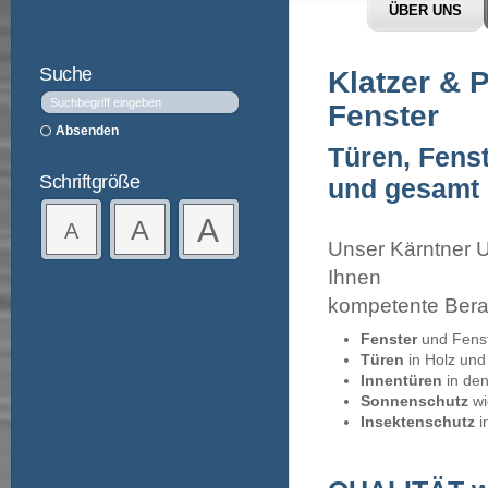
ÜBER UNS
Suche
Klatzer & 
Fenster
Türen, Fens
Schriftgröße
und gesamt 
A
A
A
Unser Kärntner U
Ihnen
kompetente Bera
Fenster
und Fenste
Türen
in Holz und 
Innentüren
in den
Sonnenschutz
wi
Insektenschutz
i