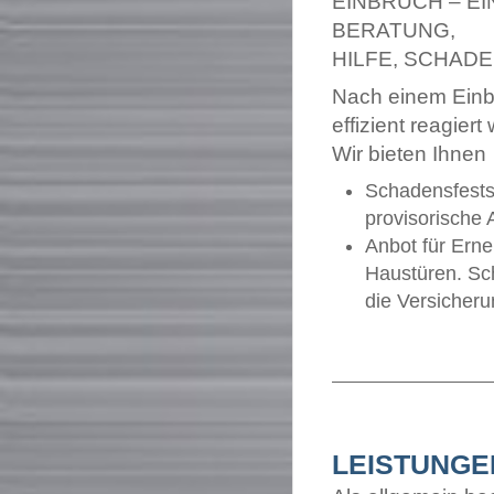
EINBRUCH – E
BERATUNG,
HILFE, SCHAD
Nach einem Einbr
effizient reagiert
Wir bieten Ihnen
Schadensfests
provisorische
Anbot für Ern
Haustüren. Sch
die Versicheru
LEISTUNGE