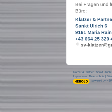
Bei Fragen und f
Büro:
Klatzer & Partne
Sankt Ulrich 6
9161 Maria Rain
+43 664 25 320 
sv-klatzer@g
Klatzer & Partner
|
Sankt Ulrich 
Impressum
|
Datenschutz
|
Sit
powered by HE