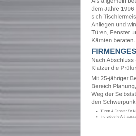
Als allgemein bee
dem Jahre 1996 f
sich Tischlermeis
Anliegen und wir
Türen, Fenster 
Kärnten beraten.
FIRMENGES
Nach Abschluss d
Klatzer die Prüf
Mit 25-jähriger B
Bereich Planung,
Weg der Selbstst
den Schwerpunk
Türen & Fenster für 
Individuelle Althauss